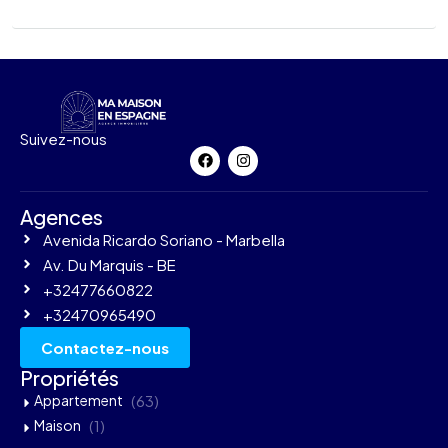
Suivez-nous
Agences
Avenida Ricardo Soriano - Marbella
Av. Du Marquis - BE
+32477660822
+32470965490
Contactez-nous
Propriétés
Appartement
(63)
Maison
(1)