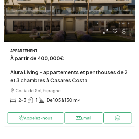
APPARTEMENT
À partir de
400,000€
Alura Living – appartements et penthouses de 2
et 3 chambres à Casares Costa
Costa del Sol, Espagne
2-3
1
De 105 à 150
m²
Appelez-nous
Email