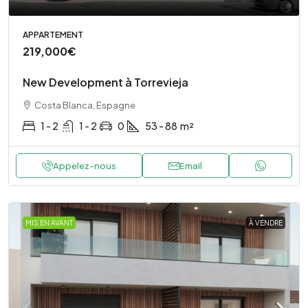
APPARTEMENT
219,000€
New Development à Torrevieja
Costa Blanca, Espagne
1 - 2
1 - 2
0
53 - 88
m²
Appelez-nous
Email
MIS EN AVANT
À VENDRE