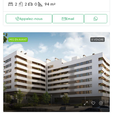
2
2
0
94
m²
Appelez-nous
Email
MIS EN AVANT
À VENDRE