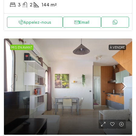
3
2
144
m²
Appelez-nous
Email
MIS EN AVANT
À VENDRE