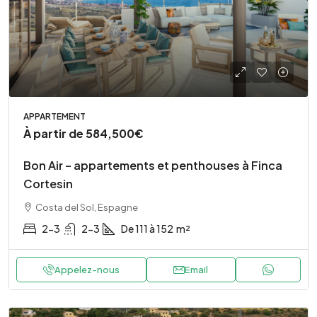
APPARTEMENT
À partir de
584,500€
Bon Air – appartements et penthouses à Finca
Cortesin
Costa del Sol, Espagne
2-3
2-3
De 111 à 152
m²
Appelez-nous
Email