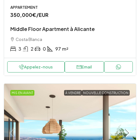
APPARTEMENT
350,000€
/EUR
Middle Floor Apartment à Alicante
Costa Blanca
3
2
0
97
m²
Appelez-nous
Email
MIS EN AVANT
À VENDRE
NOUVELLE CONSTRUCTION