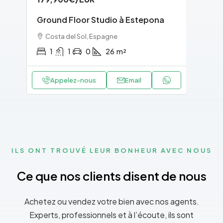
Ground Floor Studio à Estepona
Gro
Costa del Sol, Espagne
Co
1
1
0
26
m²
Appelez-nous
Email
ILS ONT TROUVÉ LEUR BONHEUR AVEC NOUS
Ce que nos clients disent de nous
Achetez ou vendez votre bien avec nos agents.
Experts, professionnels et à l’écoute, ils sont