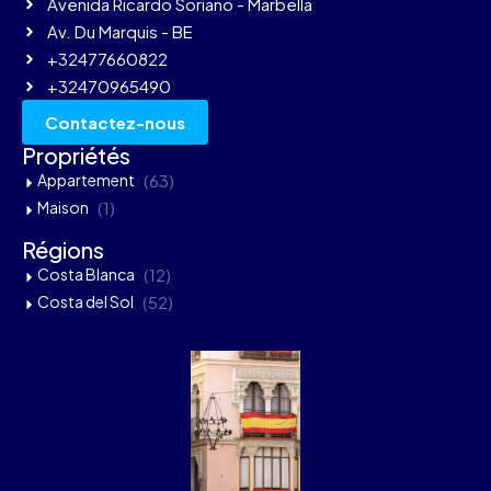
Avenida Ricardo Soriano - Marbella
Av. Du Marquis - BE
+32477660822
+32470965490
Contactez-nous
Propriétés
Appartement
(63)
Maison
(1)
Régions
Costa Blanca
(12)
Costa del Sol
(52)