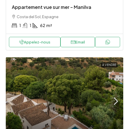
Appartement vue sur mer – Manilva
Costa del Sol, Espagne
1
1
62
m²
Appelez-nous
Email
À VENDRE