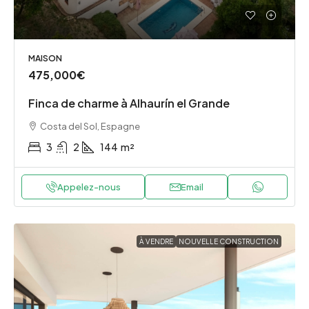
MAISON
475,000€
Finca de charme à Alhaurín el Grande
Costa del Sol, Espagne
3
2
144
m²
Appelez-nous
Email
À VENDRE
NOUVELLE CONSTRUCTION