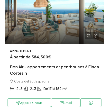
APPARTEMENT
À partir de
584,500€
Bon Air – appartements et penthouses à Finca
Cortesin
Costa del Sol, Espagne
2-3
2-3
De 111 à 152
m²
Appelez-nous
Email