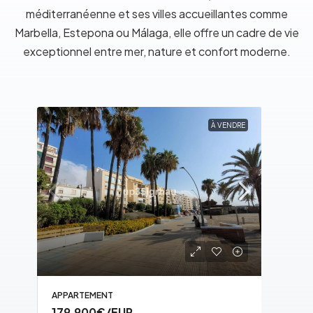
méditerranéenne et ses villes accueillantes comme
Marbella, Estepona ou Málaga, elle offre un cadre de vie
exceptionnel entre mer, nature et confort moderne.
RE
À VENDRE
PLUS DE DÉTAILS
APPARTEMENT
APPA
179,900€
/EUR
655