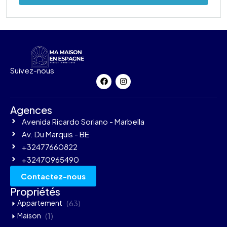
Suivez-nous
Agences
Avenida Ricardo Soriano - Marbella
Av. Du Marquis - BE
+32477660822
+32470965490
Contactez-nous
Propriétés
Appartement
(63)
Maison
(1)