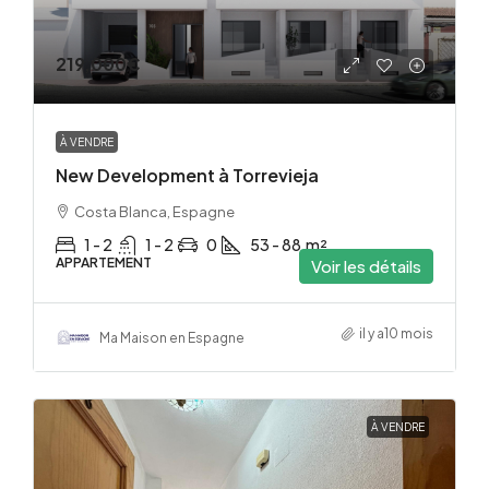
219,000€
À VENDRE
New Development à Torrevieja
Costa Blanca, Espagne
1 - 2
1 - 2
0
53 - 88
m²
APPARTEMENT
Voir les détails
il y a10 mois
Ma Maison en Espagne
À VENDRE