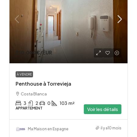
210,000€
/EUR
À VENDRE
Penthouse à Torrevieja
Costa Blanca
3
2
0
103
m²
APPARTEMENT
Voir les détails
il y a10 mois
Ma Maison en Espagne