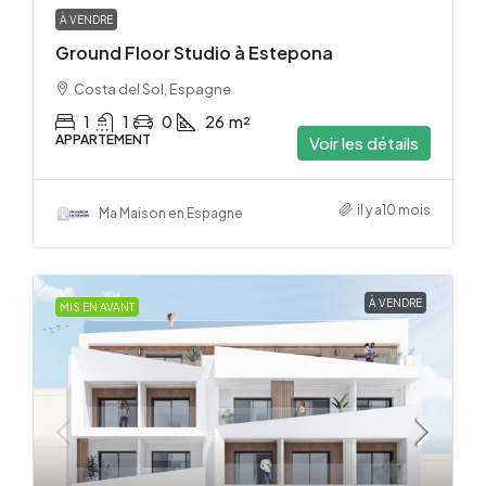
À VENDRE
Ground Floor Studio à Estepona
Costa del Sol, Espagne
1
1
0
26
m²
APPARTEMENT
Voir les détails
il y a10 mois
Ma Maison en Espagne
À VENDRE
MIS EN AVANT