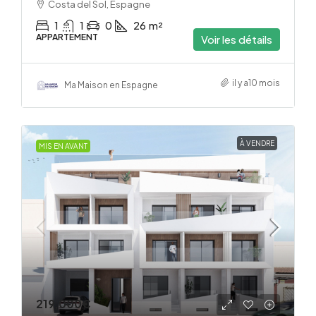
Costa del Sol, Espagne
1
1
0
26
m²
APPARTEMENT
Voir les détails
il y a10 mois
Ma Maison en Espagne
À VENDRE
MIS EN AVANT
219,000€