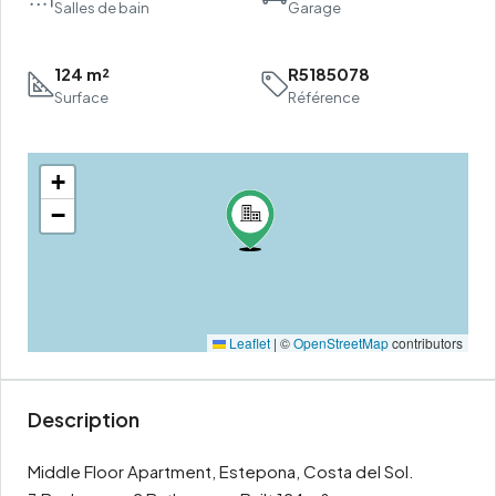
Salles de bain
Garage
124 m²
R5185078
Surface
Référence
+
−
Leaflet
|
©
OpenStreetMap
contributors
Description
Middle Floor Apartment, Estepona, Costa del Sol.