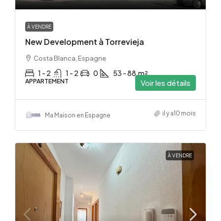
À VENDRE
New Development à Torrevieja
Costa Blanca, Espagne
1 - 2
1 - 2
0
53 - 88
m²
APPARTEMENT
Voir les détails
il y a10 mois
Ma Maison en Espagne
À VENDRE