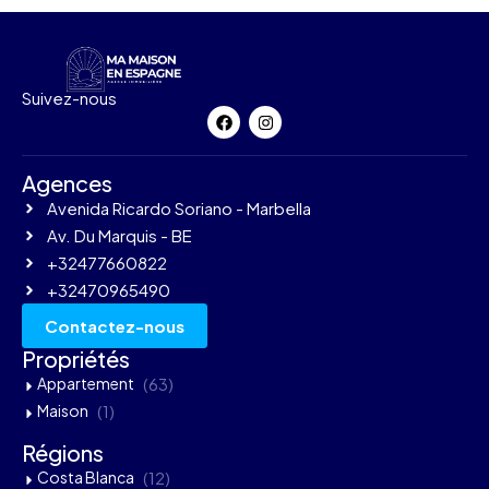
Suivez-nous
Agences
Avenida Ricardo Soriano - Marbella
Av. Du Marquis - BE
+32477660822
+32470965490
Contactez-nous
Propriétés
Appartement
(63)
Maison
(1)
Régions
Costa Blanca
(12)