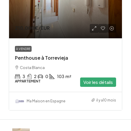
210,000€
/EUR
À VENDRE
Penthouse à Torrevieja
Costa Blanca
3
2
0
103
m²
APPARTEMENT
Voir les détails
il y a10 mois
Ma Maison en Espagne