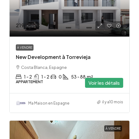
219,000€
À VENDRE
New Development à Torrevieja
Costa Blanca, Espagne
1 - 2
1 - 2
0
53 - 88
m²
APPARTEMENT
Voir les détails
il y a10 mois
Ma Maison en Espagne
À VENDRE