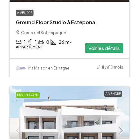
À VENDRE
Ground Floor Studio à Estepona
Costa del Sol, Espagne
1
1
0
26
m²
APPARTEMENT
Voir les détails
il y a10 mois
Ma Maison en Espagne
À VENDRE
MIS EN AVANT