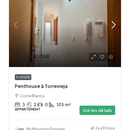
210,000€
/EUR
À VENDRE
Penthouse à Torrevieja
Costa Blanca
3
2
0
103
m²
APPARTEMENT
Voir les détails
il y a10 mois
Ma Maison en Espagne