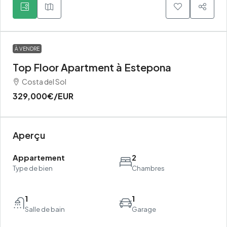
À VENDRE
Top Floor Apartment à Estepona
Costa del Sol
329,000€
/EUR
Aperçu
Appartement
2
Type de bien
Chambres
1
1
Salle de bain
Garage